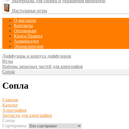
Материалы для сборки и украшения миниатюр
Настольные игры
О магазине
Контакты
Оптовикам
Книга Правил
Армибилдер
Энциклопедия
Диффузоры и корпуса диффузоров
Иглы
Наборы запасных частей для аэрографов
Сопла
Сопла
Главная
Каталог
Аэрография
Запчасти для аэрографии
Сопла
Сортировка: