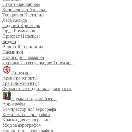
Стартовые наборы
Королевство Ангельн
Теократия Кастилии
Леса Кельда
Падший Кригмарк
Орда Брумгаров
Приорат Надежды
Бездна
Великий Терновник
Наемники
Новогодняя ярмарка
Игровые аксессуары для Tornscape
Tornscape
Армитранспорты
Треи (ложементы)
Фирменные подставки для красок
Сумки и органайзеры
Аэрографы
Компрессор для аэрографа
Комплекты аэрографии
Краски для аэрографии
Уход за аэрографом
Запчасти для аэрографии