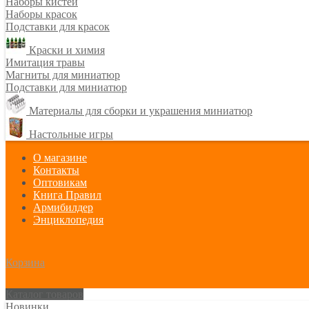
Наборы кистей
Наборы красок
Подставки для красок
Краски и химия
Имитация травы
Магниты для миниатюр
Подставки для миниатюр
Материалы для сборки и украшения миниатюр
Настольные игры
О магазине
Контакты
Оптовикам
Книга Правил
Армибилдер
Энциклопедия
Корзина
Каталог товаров
Новинки