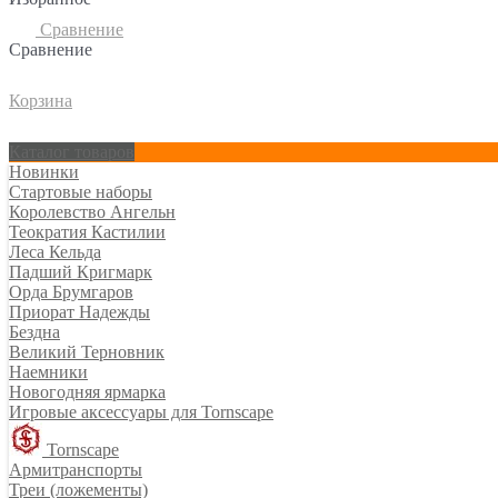
Сравнение
Сравнение
Корзина
Каталог товаров
Новинки
Стартовые наборы
Королевство Ангельн
Теократия Кастилии
Леса Кельда
Падший Кригмарк
Орда Брумгаров
Приорат Надежды
Бездна
Великий Терновник
Наемники
Новогодняя ярмарка
Игровые аксессуары для Tornscape
Tornscape
Армитранспорты
Треи (ложементы)