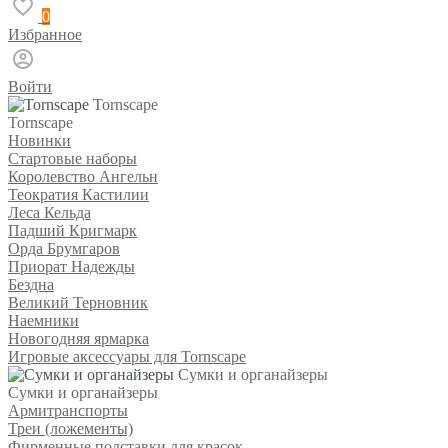
0
Избранное
Войти
Tornscape
Tornscape
Новинки
Стартовые наборы
Королевство Ангельн
Теократия Кастилии
Леса Кельда
Падший Кригмарк
Орда Брумгаров
Приорат Надежды
Бездна
Великий Терновник
Наемники
Новогодняя ярмарка
Игровые аксессуары для Tornscape
Сумки и органайзеры
Сумки и органайзеры
Армитранспорты
Треи (ложементы)
Фирменные подставки для красок