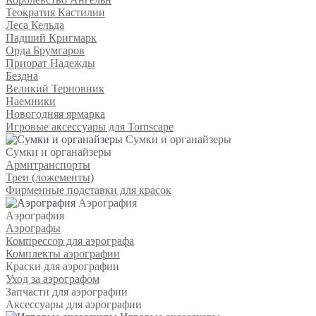
Теократия Кастилии
Леса Кельда
Падший Кригмарк
Орда Брумгаров
Приорат Надежды
Бездна
Великий Терновник
Наемники
Новогодняя ярмарка
Игровые аксессуары для Tornscape
Сумки и органайзеры
Сумки и органайзеры
Армитранспорты
Треи (ложементы)
Фирменные подставки для красок
Аэрография
Аэрография
Аэрографы
Компрессор для аэрографа
Комплекты аэрографии
Краски для аэрографии
Уход за аэрографом
Запчасти для аэрографии
Аксессуары для аэрографии