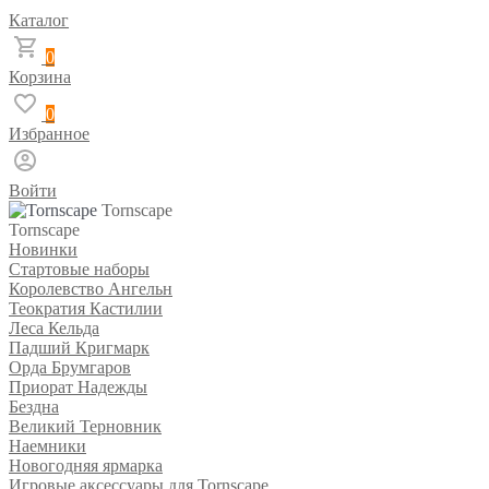
Каталог
0
Корзина
0
Избранное
Войти
Tornscape
Tornscape
Новинки
Стартовые наборы
Королевство Ангельн
Теократия Кастилии
Леса Кельда
Падший Кригмарк
Орда Брумгаров
Приорат Надежды
Бездна
Великий Терновник
Наемники
Новогодняя ярмарка
Игровые аксессуары для Tornscape