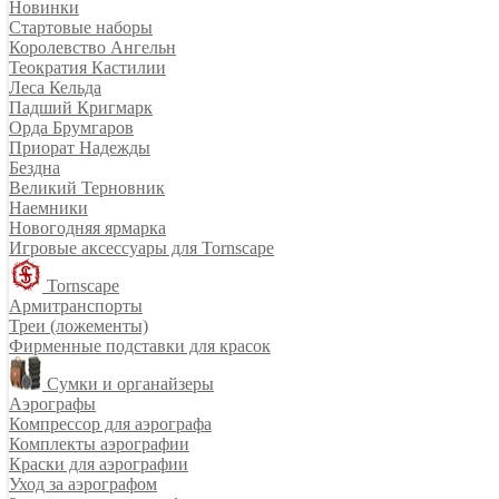
Новинки
Стартовые наборы
Королевство Ангельн
Теократия Кастилии
Леса Кельда
Падший Кригмарк
Орда Брумгаров
Приорат Надежды
Бездна
Великий Терновник
Наемники
Новогодняя ярмарка
Игровые аксессуары для Tornscape
Tornscape
Армитранспорты
Треи (ложементы)
Фирменные подставки для красок
Сумки и органайзеры
Аэрографы
Компрессор для аэрографа
Комплекты аэрографии
Краски для аэрографии
Уход за аэрографом