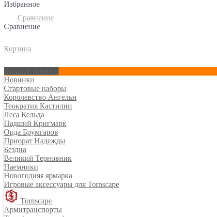
Избранное
Сравнение
Сравнение
Корзина
Каталог товаров
Новинки
Стартовые наборы
Королевство Ангельн
Теократия Кастилии
Леса Кельда
Падший Кригмарк
Орда Брумгаров
Приорат Надежды
Бездна
Великий Терновник
Наемники
Новогодняя ярмарка
Игровые аксессуары для Tornscape
Tornscape
Армитранспорты