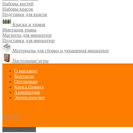
Наборы кистей
Наборы красок
Подставки для красок
Краски и химия
Имитация травы
Магниты для миниатюр
Подставки для миниатюр
Материалы для сборки и украшения миниатюр
Настольные игры
О магазине
Контакты
Оптовикам
Книга Правил
Армибилдер
Энциклопедия
Корзина
Каталог товаров