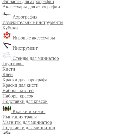
Запчасти для аэрографии
Аксессуары для аэрографии
Аэрография
Измерительные инструменты
Кубики
Игровые аксессуары
Инструмент
Стенды для миниатюр
Грунтовка
Кисти
Клей
Краски для аэрографа
Краски для кисти
Наборы кистей
Наборы красок
Подставки для красок
Краски и химия
Имитация травы
Магниты для миниатюр
Подставки для миниатюр