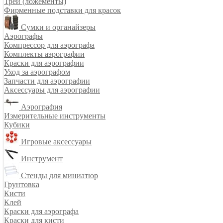
Треи (ложементы)
Фирменные подставки для красок
Сумки и органайзеры
Аэрографы
Компрессор для аэрографа
Комплекты аэрографии
Краски для аэрографии
Уход за аэрографом
Запчасти для аэрографии
Аксессуары для аэрографии
Аэрография
Измерительные инструменты
Кубики
Игровые аксессуары
Инструмент
Стенды для миниатюр
Грунтовка
Кисти
Клей
Краски для аэрографа
Краски для кисти