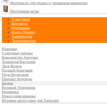
Материалы для сборки и украшения миниатюр
Настольные игры
О магазине
Контакты
Оптовикам
Книга Правил
Армибилдер
Энциклопедия
Новинки
Стартовые наборы
Королевство Ангельн
Теократия Кастилии
Леса Кельда
Падший Кригмарк
Орда Брумгаров
Приорат Надежды
Бездна
Великий Терновник
Наемники
Новогодняя ярмарка
Игровые аксессуары для Tornscape